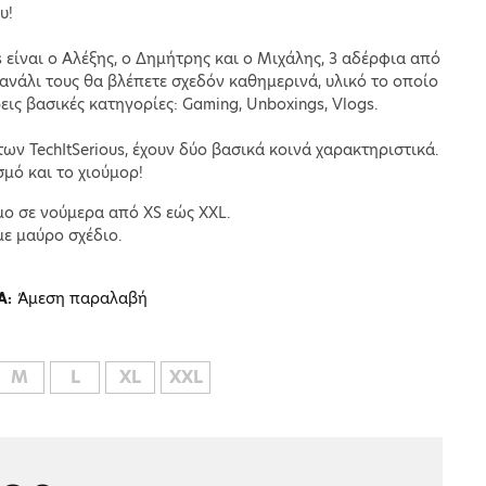
υ!
s είναι ο Αλέξης, ο Δημήτρης και ο Μιχάλης, 3 αδέρφια από
κανάλι τους θα βλέπετε σχεδόν καθημερινά, υλικό το οποίο
εις βασικές κατηγορίες: Gaming, Unboxings, Vlogs.
των TechItSerious, έχουν δύο βασικά κοινά χαρακτηριστικά.
μό και το χιούμορ!
ιμο σε νούμερα από XS εώς XXL.
ε μαύρο σχέδιο.
Άμεση παραλαβή
Α:
M
L
XL
XXL