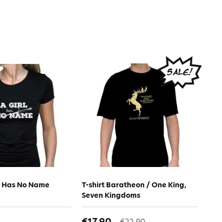
rl Has No Name
T-shirt Baratheon / One King,
Seven Kingdoms
€17.90
€22.90