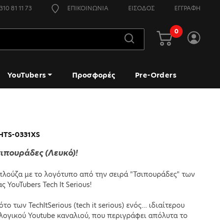
310 81 11 73
ΕΠΙΚΟΙΝΩΝΙΑ
ΕΙΣΟΔΟΣ
ΕΓΓΡΑΦΗ
0
YouTubers
Προσφορές
Pre-Orders
HTS-0331XS
Τσιπουράδες (Λευκό)!
λούζα με το λογότυπο από την σειρά "Τσιπουράδες" των
 YouTubers Tech It Serious!
ότο των TechItSerious (tech it serious) ενός… ιδιαίτερου
λογικού Youtube καναλιού, που περιγράφει απόλυτα το