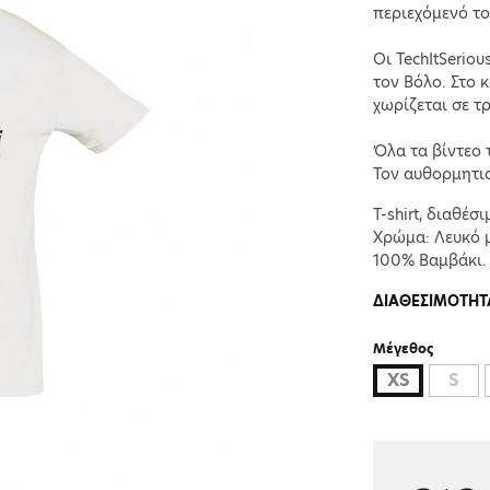
περιεχόμενό το
Οι TechItSeriou
τον Βόλο. Στο 
χωρίζεται σε τρ
Όλα τα βίντεο 
Τον αυθορμητισ
T-shirt, διαθέσ
Χρώμα: Λευκό μ
100% Βαμβάκι.
ΔΙΑΘΕΣΙΜΟΤΗΤ
Μέγεθος
XS
S