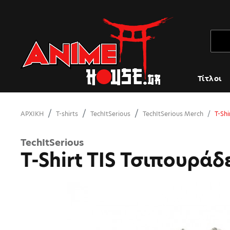
Τίτλοι
ΑΡΧΙΚΗ
T-shirts
TechItSerious
TechItSerious Merch
T-Shi
TechItSerious
T-Shirt TIS Τσιπουράδ