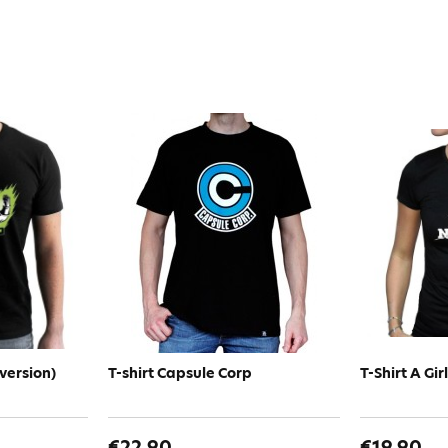
 version)
T-shirt Capsule Corp
T-Shirt A Gi
€22.90
€19.90