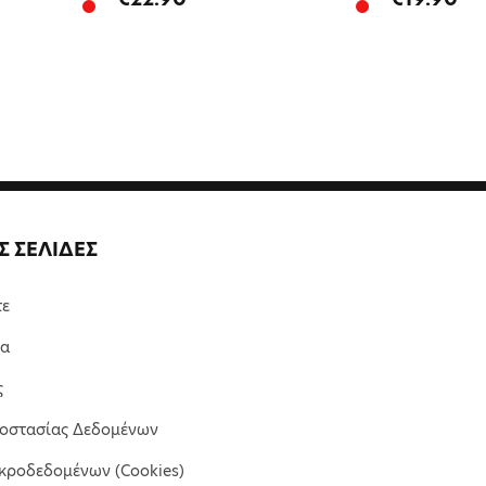
Σ ΣΕΛΙΔΕΣ
τε
μα
ς
ροστασίας Δεδομένων
κροδεδομένων (Cookies)