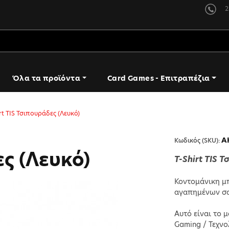
2
Όλα τα προϊόντα
Card Games - Επιτραπέζια
rt TIS Τσιπουράδες (Λευκό)
A
Κωδικός (SKU):
ες (Λευκό)
T-Shirt TIS 
Κοντομάνικη μπ
αγαπημένων σας
Αυτό είναι το μ
Gaming / Τεχνο