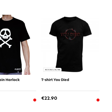
ain Harlock
T-shirt You Died
€22.90