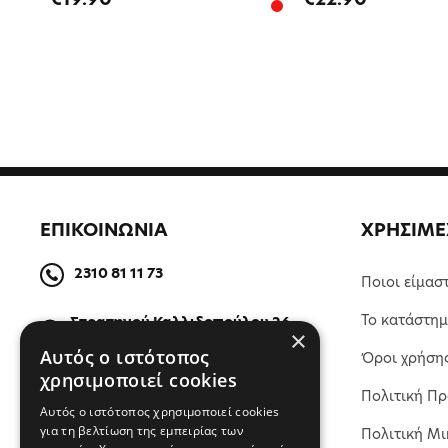
ΕΠΙΚΟΙΝΩΝΙΑ
ΧΡΗΣΙΜΕ
2310 81 11 73
Ποιοι είμασ
Το κατάστη
Στρατηγού Καλλιδοπούλου 26,
×
54642, Θεσσαλονίκη, Ελλάδα
Αυτός ο ιστότοπος
Όροι χρήση
χρησιμοποιεί cookies
Πολιτική Π
ΒΡΕΙΤΕ ΜΑΣ ΣΤΟΝ ΧΑΡΤΗ
Αυτός ο ιστότοπος χρησιμοποιεί cookies
για τη βελτίωση της εμπειρίας των
Πολιτική Μι