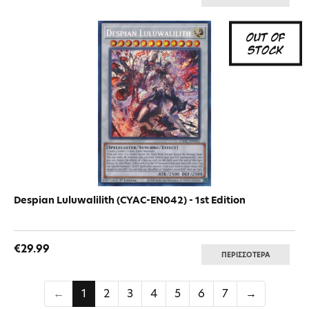
Despian Luluwalilith (CYAC-EN042) - 1st Edition
€29.99
ΠΕΡΙΣΣΟΤΕΡΑ
←
1
2
3
4
5
6
7
→