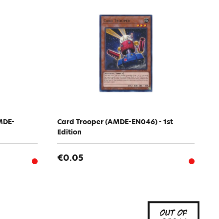
MDE-
Card Trooper (AMDE-EN046) - 1st
Edition
€0.05