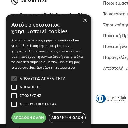
2310 81 11 73
Ποιοι είμασ
Το κατάστη
Στρατηγού Καλλιδοπούλου 26,
×
54642, Θεσσαλονίκη, Ελλάδα
Αυτός ο ιστότοπος
Όροι χρήση
χρησιμοποιεί cookies
Πολιτική Π
ΒΡΕΙΤΕ ΜΑΣ ΣΤΟΝ ΧΑΡΤΗ
Αυτός ο ιστότοπος χρησιμοποιεί cookies
για τη βελτίωση της εμπειρίας των
Πολιτική Μι
χρηστών. Χρησιμοποιώντας τον ιστότοπό
μας, παρέχετε τη συγκατάθεσή σας για όλα
Παραγγελίε
τα cookies σύμφωνα με την Πολιτική μας
για τα cookies.
Διαβάστε περισσότερα
Αποστολή, 
ΑΠΟΛΎΤΩΣ ΑΠΑΡΑΊΤΗΤΑ
ΑΠΌΔΟΣΗΣ
ΣΤΌΧΕΥΣΗΣ
ΛΕΙΤΟΥΡΓΙΚΌΤΗΤΑΣ
ΑΠΟΔΟΧΉ ΌΛΩΝ
ΑΠΌΡΡΙΨΗ ΌΛΩΝ