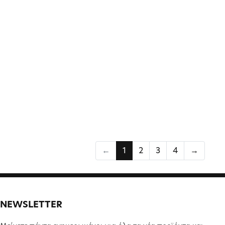
←
1
2
3
4
→
NEWSLETTER