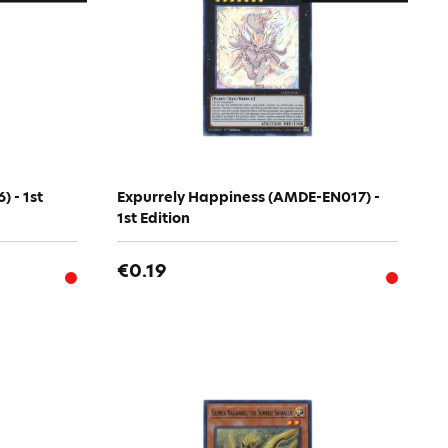
 - 1st
Expurrely Happiness (AMDE-EN017) -
1st Edition
€0.19