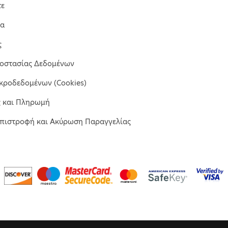
τε
μα
ς
ροστασίας Δεδομένων
κροδεδομένων (Cookies)
ς και Πληρωμή
Επιστροφή και Ακύρωση Παραγγελίας