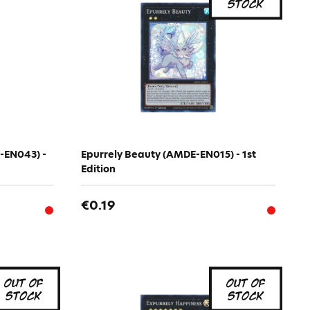
-EN043) -
Epurrely Beauty (AMDE-EN015) - 1st
Edition
€0.19