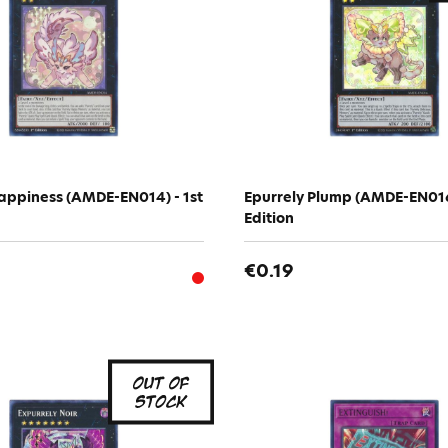
appiness (AMDE-EN014) - 1st
Epurrely Plump (AMDE-EN016)
Edition
€0.19