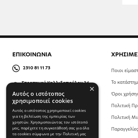
ΕΠΙΚΟΙΝΩΝΙΑ
ΧΡΗΣΙΜΕ
2310 81 11 73
Ποιοι είμασ
Το κατάστη
Στρατηγού Καλλιδοπούλου 26,
×
54642, Θεσσαλονίκη, Ελλάδα
Αυτός ο ιστότοπος
Όροι χρήση
χρησιμοποιεί cookies
Πολιτική Π
ΒΡΕΙΤΕ ΜΑΣ ΣΤΟΝ ΧΑΡΤΗ
Αυτός ο ιστότοπος χρησιμοποιεί cookies
για τη βελτίωση της εμπειρίας των
Πολιτική Μι
χρηστών. Χρησιμοποιώντας τον ιστότοπό
μας, παρέχετε τη συγκατάθεσή σας για όλα
Παραγγελίε
τα cookies σύμφωνα με την Πολιτική μας