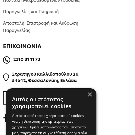
Πολιτική Μικροδεδομένων (Cookies)
Παραγγελίες και Πληρωμή
Αποστολή, Επιστροφή και Ακύρωση
Παραγγελίας
ΕΠΙΚΟΙΝΩΝΙΑ
2310 81 11 73
Στρατηγού Καλλιδοπούλου 26,
54642, Θεσσαλονίκη, Ελλάδα
×
ΒΡΕΙΤΕ ΜΑΣ ΣΤΟΝ ΧΑΡΤΗ
Αυτός ο ιστότοπος
χρησιμοποιεί cookies
Αυτός ο ιστότοπος χρησιμοποιεί cookies
για τη βελτίωση της εμπειρίας των
χρηστών. Χρησιμοποιώντας τον ιστότοπό
μας, παρέχετε τη συγκατάθεσή σας για όλα