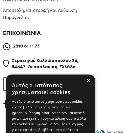
Αποστολή, Επιστροφή και Ακύρωση
Παραγγελίας
ΕΠΙΚΟΙΝΩΝΙΑ
2310 81 11 73
Στρατηγού Καλλιδοπούλου 26,
54642, Θεσσαλονίκη, Ελλάδα
×
ΒΡΕΙΤΕ ΜΑΣ ΣΤΟΝ ΧΑΡΤΗ
Αυτός ο ιστότοπος
χρησιμοποιεί cookies
Αυτός ο ιστότοπος χρησιμοποιεί cookies
για τη βελτίωση της εμπειρίας των
χρηστών. Χρησιμοποιώντας τον ιστότοπό
μας, παρέχετε τη συγκατάθεσή σας για όλα
τα cookies σύμφωνα με την Πολιτική μας
για τα cookies.
Διαβάστε περισσότερα