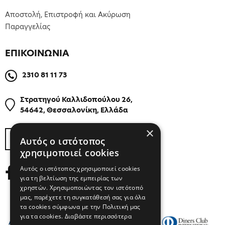
Αποστολή, Επιστροφή και Ακύρωση
Παραγγελίας
ΕΠΙΚΟΙΝΩΝΙΑ
2310 81 11 73
Στρατηγού Καλλιδοπούλου 26,
54642, Θεσσαλονίκη, Ελλάδα
×
ΒΡΕΙΤΕ ΜΑΣ ΣΤΟΝ ΧΑΡΤΗ
Αυτός ο ιστότοπος
χρησιμοποιεί cookies
Αυτός ο ιστότοπος χρησιμοποιεί cookies
για τη βελτίωση της εμπειρίας των
χρηστών. Χρησιμοποιώντας τον ιστότοπό
μας, παρέχετε τη συγκατάθεσή σας για όλα
τα cookies σύμφωνα με την Πολιτική μας
για τα cookies.
Διαβάστε περισσότερα