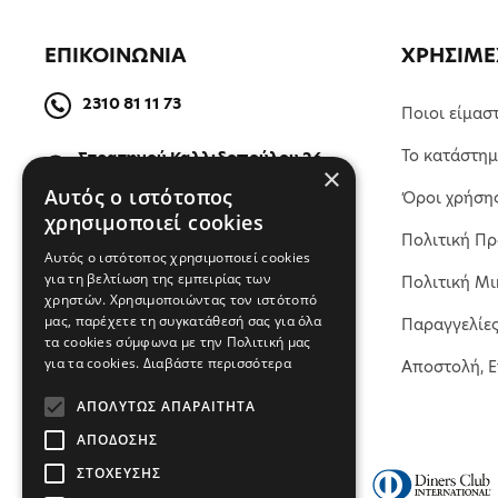
ΕΠΙΚΟΙΝΩΝΙΑ
ΧΡΗΣΙΜΕ
2310 81 11 73
Ποιοι είμασ
Το κατάστη
Στρατηγού Καλλιδοπούλου 26,
×
54642, Θεσσαλονίκη, Ελλάδα
Αυτός ο ιστότοπος
Όροι χρήση
χρησιμοποιεί cookies
Πολιτική Π
ΒΡΕΙΤΕ ΜΑΣ ΣΤΟΝ ΧΑΡΤΗ
Αυτός ο ιστότοπος χρησιμοποιεί cookies
για τη βελτίωση της εμπειρίας των
Πολιτική Μι
χρηστών. Χρησιμοποιώντας τον ιστότοπό
μας, παρέχετε τη συγκατάθεσή σας για όλα
Παραγγελίε
τα cookies σύμφωνα με την Πολιτική μας
για τα cookies.
Διαβάστε περισσότερα
Αποστολή, 
ΑΠΟΛΎΤΩΣ ΑΠΑΡΑΊΤΗΤΑ
ΑΠΌΔΟΣΗΣ
ΣΤΌΧΕΥΣΗΣ