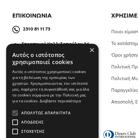
ΕΠΙΚΟΙΝΩΝΙΑ
ΧΡΗΣΙΜΕ
2310 81 11 73
Ποιοι είμασ
Το κατάστη
Στρατηγού Καλλιδοπούλου 26,
×
54642, Θεσσαλονίκη, Ελλάδα
Αυτός ο ιστότοπος
Όροι χρήση
χρησιμοποιεί cookies
Πολιτική Π
ΒΡΕΙΤΕ ΜΑΣ ΣΤΟΝ ΧΑΡΤΗ
Αυτός ο ιστότοπος χρησιμοποιεί cookies
για τη βελτίωση της εμπειρίας των
Πολιτική Μι
χρηστών. Χρησιμοποιώντας τον ιστότοπό
μας, παρέχετε τη συγκατάθεσή σας για όλα
Παραγγελίε
τα cookies σύμφωνα με την Πολιτική μας
για τα cookies.
Διαβάστε περισσότερα
Αποστολή, 
ΑΠΟΛΎΤΩΣ ΑΠΑΡΑΊΤΗΤΑ
ΑΠΌΔΟΣΗΣ
ΣΤΌΧΕΥΣΗΣ