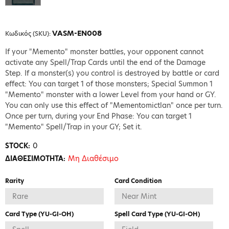
VASM-EN008
Κωδικός (SKU):
If your "Memento" monster battles, your opponent cannot
activate any Spell/Trap Cards until the end of the Damage
Step. If a monster(s) you control is destroyed by battle or card
effect: You can target 1 of those monsters; Special Summon 1
"Memento" monster with a lower Level from your hand or GY.
You can only use this effect of "Mementomictlan" once per turn.
Once per turn, during your End Phase: You can target 1
"Memento" Spell/Trap in your GY; Set it.
0
STOCK:
Μη Διαθέσιμο
ΔΙΑΘΕΣΙΜΟΤΗΤΑ:
Rarity
Card Condition
Card Type (YU-GI-OH)
Spell Card Type (YU-GI-OH)