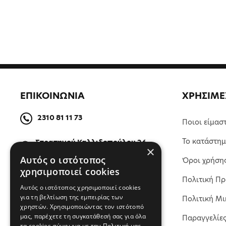
ΕΠΙΚΟΙΝΩΝΙΑ
ΧΡΗΣΙΜΕ
2310 81 11 73
Ποιοι είμασ
Το κατάστη
Στρατηγού Καλλιδοπούλου 26,
×
54642, Θεσσαλονίκη, Ελλάδα
Αυτός ο ιστότοπος
Όροι χρήση
χρησιμοποιεί cookies
Πολιτική Π
ΒΡΕΙΤΕ ΜΑΣ ΣΤΟΝ ΧΑΡΤΗ
Αυτός ο ιστότοπος χρησιμοποιεί cookies
για τη βελτίωση της εμπειρίας των
Πολιτική Μι
χρηστών. Χρησιμοποιώντας τον ιστότοπό
μας, παρέχετε τη συγκατάθεσή σας για όλα
Παραγγελίε
τα cookies σύμφωνα με την Πολιτική μας