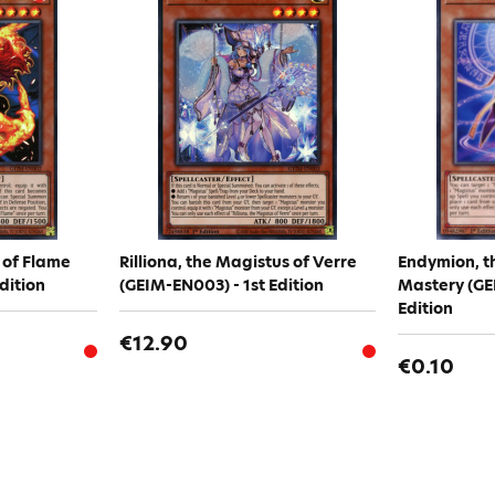
 of Flame
Rilliona, the Magistus of Verre
Endymion, t
dition
(GEIM-EN003) - 1st Edition
Mastery (GE
Edition
€12.90
€0.10