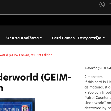
2
Όλα τα προϊόντα
Card Games - Επιτραπέζια
orld (GEIM-EN048) V.1 - 1st Edition
G
Κωδικός (SKU):
derworld (GEIM-
2 monsters.
If this card is
n
as material, it g
● You can Tribut
Patrol Counter o
Underworld" onc
destroyed by bat