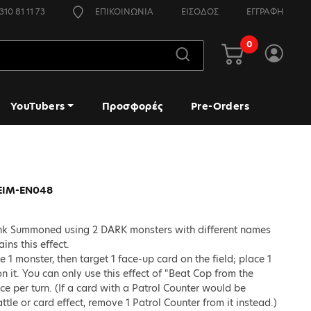
310 81 11 73
ΕΠΙΚΟΙΝΩΝΙΑ
ΕΙΣΟΔΟΣ
ΕΓΓΡΑΦΗ
0
YouTubers
Προσφορές
Pre-Orders
EIM-EN048
 Link Summoned using 2 DARK monsters with different names
ains this effect.
e 1 monster, then target 1 face-up card on the field; place 1
n it. You can only use this effect of "Beat Cop from the
e per turn. (If a card with a Patrol Counter would be
tle or card effect, remove 1 Patrol Counter from it instead.)