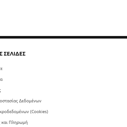
Σ ΣΕΛΙΔΕΣ
τε
μα
ς
ροστασίας Δεδομένων
κροδεδομένων (Cookies)
ς και Πληρωμή