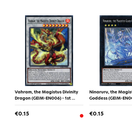
Vahram, the Magistus Divinity
Ninaruru, the Magis
Dragon (GEIM-EN006) - 1st ...
Goddess (GEIM-EN007)
€0.15
€0.15