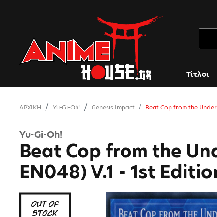
Τίτλοι
ΑΡΧΙΚΗ
Yu-Gi-Oh!
Genesis Impact
Beat Cop from the Underw
Yu-Gi-Oh!
Beat Cop from the Un
EN048) V.1 - 1st Editio