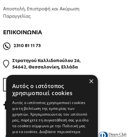
Αποστολή, Επιστροφή και Ακύρωση
Παραγγελίας
ΕΠΙΚΟΙΝΩΝΙΑ
2310 81 11 73
Στρατηγού Καλλιδοπούλου 26,
54642, Θεσσαλονίκη, Ελλάδα
×
ΒΡΕΙΤΕ ΜΑΣ ΣΤΟΝ ΧΑΡΤΗ
Αυτός ο ιστότοπος
χρησιμοποιεί cookies
Αυτός ο ιστότοπος χρησιμοποιεί cookies
για τη βελτίωση της εμπειρίας των
χρηστών. Χρησιμοποιώντας τον ιστότοπό
μας, παρέχετε τη συγκατάθεσή σας για όλα
τα cookies σύμφωνα με την Πολιτική μας
για τα cookies.
Διαβάστε περισσότερα