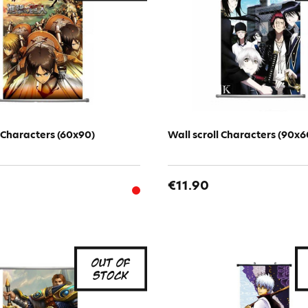
l Characters (60x90)
Wall scroll Characters (90x6
€11.90