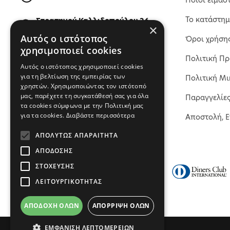
Ποιοι είμασ
Το κατάστη
Στρατηγού Καλλιδοπούλου 26,
×
54642, Θεσσαλονίκη, Ελλάδα
Αυτός ο ιστότοπος
Όροι χρήση
χρησιμοποιεί cookies
Πολιτική Π
ΒΡΕΙΤΕ ΜΑΣ ΣΤΟΝ ΧΑΡΤΗ
Αυτός ο ιστότοπος χρησιμοποιεί cookies
για τη βελτίωση της εμπειρίας των
Πολιτική Μι
χρηστών. Χρησιμοποιώντας τον ιστότοπό
μας, παρέχετε τη συγκατάθεσή σας για όλα
Παραγγελίε
τα cookies σύμφωνα με την Πολιτική μας
για τα cookies.
Διαβάστε περισσότερα
Αποστολή, 
ΑΠΟΛΎΤΩΣ ΑΠΑΡΑΊΤΗΤΑ
ΑΠΌΔΟΣΗΣ
ΣΤΌΧΕΥΣΗΣ
ΛΕΙΤΟΥΡΓΙΚΌΤΗΤΑΣ
ΑΠΟΔΟΧΉ ΌΛΩΝ
ΑΠΌΡΡΙΨΗ ΌΛΩΝ
ΕΜΦΆΝΙΣΗ ΛΕΠΤΟΜΕΡΕΙΏΝ