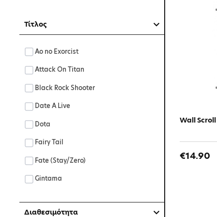
Τίτλος
Ao no Exorcist
Attack On Titan
Black Rock Shooter
Date A Live
Wall Scrol
Dota
Fairy Tail
€14.90
Fate (Stay/Zero)
Gintama
Hellsing
Διαθεσιμότητα
Hunter x Hunter