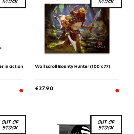
r in action
Wall scroll Bounty Hunter (100 x 77)
€27.90