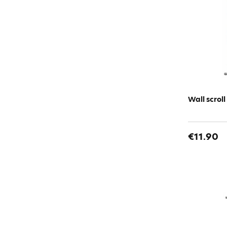
Super Sonico
Sword Art Online
Vampire Knight
Wall scrol
€11.90