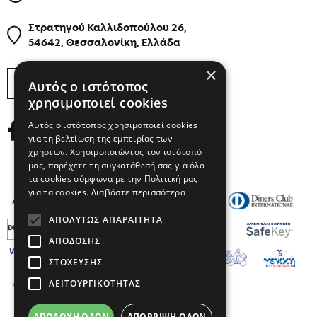
Στρατηγού Καλλιδοπούλου 26,
54642, Θεσσαλονίκη, Ελλάδα
×
ΒΡΕΙΤΕ ΜΑΣ ΣΤΟΝ ΧΑΡΤΗ
Αυτός ο ιστότοπος
χρησιμοποιεί cookies
Αυτός ο ιστότοπος χρησιμοποιεί cookies
για τη βελτίωση της εμπειρίας των
χρηστών. Χρησιμοποιώντας τον ιστότοπό
μας, παρέχετε τη συγκατάθεσή σας για όλα
τα cookies σύμφωνα με την Πολιτική μας
για τα cookies.
Διαβάστε περισσότερα
ΑΠΟΛΎΤΩΣ ΑΠΑΡΑΊΤΗΤΑ
ΑΠΌΔΟΣΗΣ
ΣΤΌΧΕΥΣΗΣ
ΛΕΙΤΟΥΡΓΙΚΌΤΗΤΑΣ
ΑΠΟΔΟΧΉ ΌΛΩΝ
ΑΠΌΡΡΙΨΗ ΌΛΩΝ