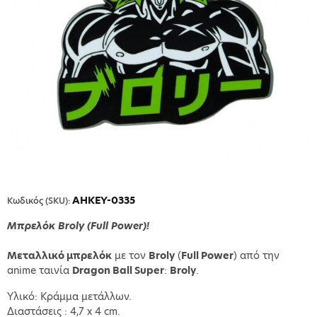
AHKEY-0335
Κωδικός (SKU):
Μπρελόκ
Broly (Full Power)!
Μεταλλικό μπρελόκ
με τoν
Broly
(
Full Power
) από την
anime ταινία
Dragon Ball Super
:
Broly
.
Υλικό: Κράμμα μετάλλων.
Διαστάσεις : 4,7 x 4 cm.