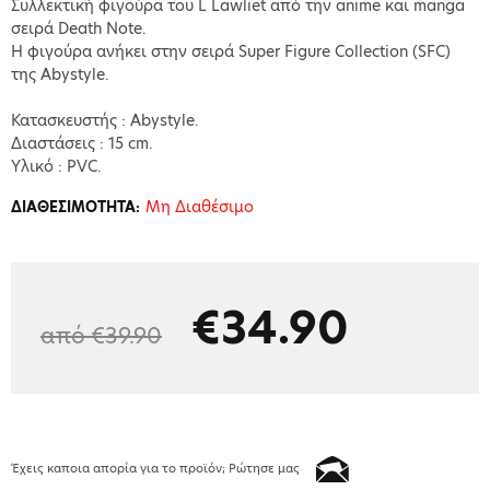
Συλλεκτική φιγούρα του L Lawliet από την anime και manga
σειρά Death Note.
Η φιγούρα ανήκει στην σειρά Super Figure Collection (SFC)
της Abystyle.
Κατασκευστής : Abystyle.
Διαστάσεις : 15 cm.
Υλικό : PVC.
Μη Διαθέσιμο
ΔΙΑΘΕΣΙΜΟΤΗΤΑ:
€34.90
από €39.90
Έχεις καποια απορία για το προϊόν; Ρώτησε μας