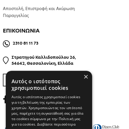
Αποστολή, Επιστροφή και Ακύρωση
Παραγγελίας
ΕΠΙΚΟΙΝΩΝΙΑ
2310 81 11 73
Στρατηγού Καλλιδοπούλου 26,
54642, Θεσσαλονίκη, Ελλάδα
×
ΒΡΕΙΤΕ ΜΑΣ ΣΤΟΝ ΧΑΡΤΗ
Αυτός ο ιστότοπος
χρησιμοποιεί cookies
Αυτός ο ιστότοπος χρησιμοποιεί cookies
για τη βελτίωση της εμπειρίας των
χρηστών. Χρησιμοποιώντας τον ιστότοπό
μας, παρέχετε τη συγκατάθεσή σας για όλα
τα cookies σύμφωνα με την Πολιτική μας
για τα cookies.
Διαβάστε περισσότερα