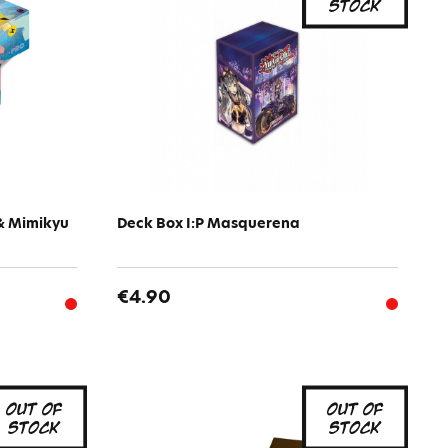
 & Mimikyu
Deck Box I:P Masquerena
€4.90