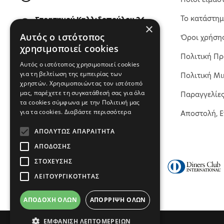
Το κατάστη
Στρατηγού Καλλιδοπούλου 26,
×
54642, Θεσσαλονίκη, Ελλάδα
Αυτός ο ιστότοπος
Όροι χρήση
χρησιμοποιεί cookies
Πολιτική Π
ΒΡΕΙΤΕ ΜΑΣ ΣΤΟΝ ΧΑΡΤΗ
Αυτός ο ιστότοπος χρησιμοποιεί cookies
για τη βελτίωση της εμπειρίας των
Πολιτική Μι
χρηστών. Χρησιμοποιώντας τον ιστότοπό
μας, παρέχετε τη συγκατάθεσή σας για όλα
Παραγγελίε
τα cookies σύμφωνα με την Πολιτική μας
για τα cookies.
Διαβάστε περισσότερα
Αποστολή, 
ΑΠΟΛΎΤΩΣ ΑΠΑΡΑΊΤΗΤΑ
ΑΠΌΔΟΣΗΣ
ΣΤΌΧΕΥΣΗΣ
ΛΕΙΤΟΥΡΓΙΚΌΤΗΤΑΣ
ΑΠΟΔΟΧΉ ΌΛΩΝ
ΑΠΌΡΡΙΨΗ ΌΛΩΝ
ΕΜΦΆΝΙΣΗ ΛΕΠΤΟΜΕΡΕΙΏΝ