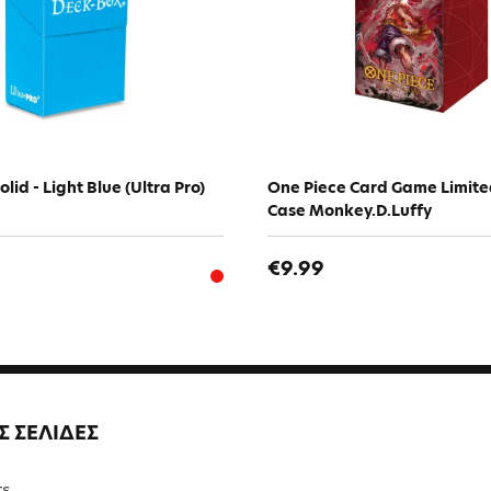
lid - Light Blue (Ultra Pro)
One Piece Card Game Limite
Case Monkey.D.Luffy
€9.99
Σ ΣΕΛΙΔΕΣ
τε